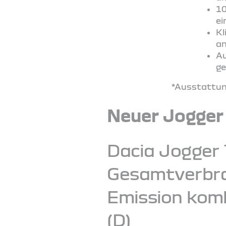
10
ei
Kl
an
Au
ge
*Ausstattung
Neuer Jogger
Dacia Jogger 
Gesamtverbrau
Emission komb
(D)