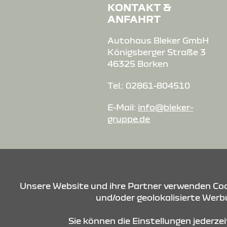
KONTAKT &
ANFAHRT
Autohaus Bleker GmbH
Königsberger Straße 3
46325 Borken
Tel.: 02861-804510
E-Mail:
info@bleker-
gruppe.de
Unsere Website und ihre Partner verwenden Cook
und/oder geolokalisierte Werbu
Sie können die Einstellungen jederze