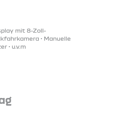
play mit 8-Zoll-
ckfahrkamera • Manuelle
r • u.v.m
tag