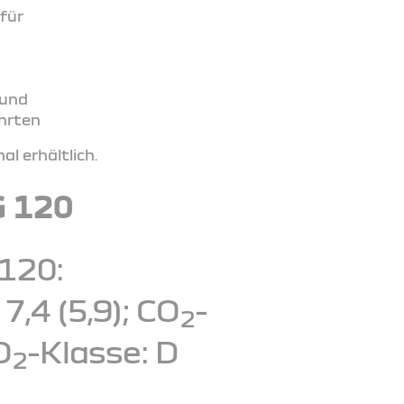
für
 und
ahrten
l erhältlich.
G 120
120:
,4 (5,9); CO
-
2
O
-Klasse: D
2