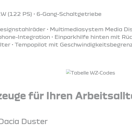
kW (122 PS) • 6-Gang-Schaltgetriebe
Designstahlräder • Multimediasystem Media Dis
one-Integration • Einparkhilfe hinten mit Rü
lter • Tempopilot mit Geschwindigkeitsbegrenze
euge für Ihren Arbeitsall
Dacia Duster