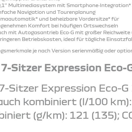
,1’’ Multimediasystem mit Smartphone‑Integration* 
nfache Navigation und Tourenplanung
imaautomatik* und beheizbare Vordersitze* für
genehmen Komfort bei häufigen Ortswechseln
ch mit Autogasantrieb Eco‑G mit großer Reichweite
ringeren Betriebskosten, ideal für tägliche Einsatzf
smerkmale je nach Version serienmäßig oder optiona
 7-Sitzer Expression Eco-
7-Sitzer Expression Eco-G 
ch kombiniert (l/100 km): 7
iniert (g/km): 121 (135); C